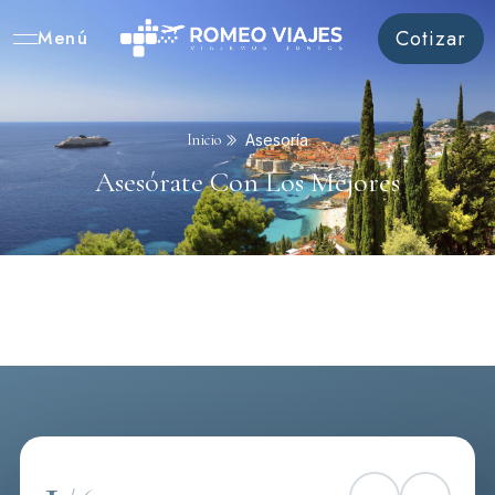
Cotizar
Menú
Inicio
Asesoría
Asesórate Con Los Mejores
1