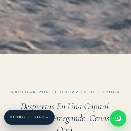
NAVEGAR POR EL CORAZÓN DE EUROPA
Despiertas En Una Capital.
Almuerzas Navegando. Cenas En
→
DISEÑAR MI VIAJE
Otra.